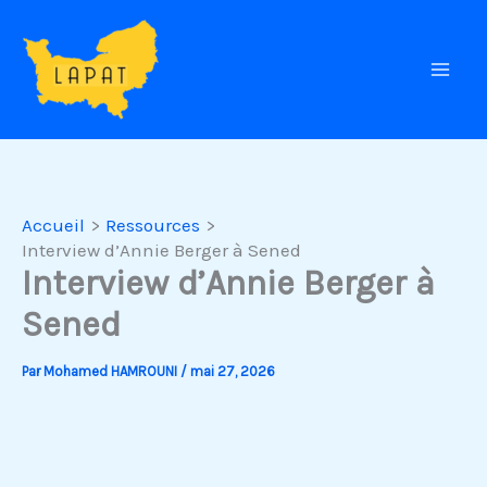
Aller
au
contenu
Accueil
Ressources
Interview d’Annie Berger à Sened
Interview d’Annie Berger à
Sened
Par
Mohamed HAMROUNI
/
mai 27, 2026