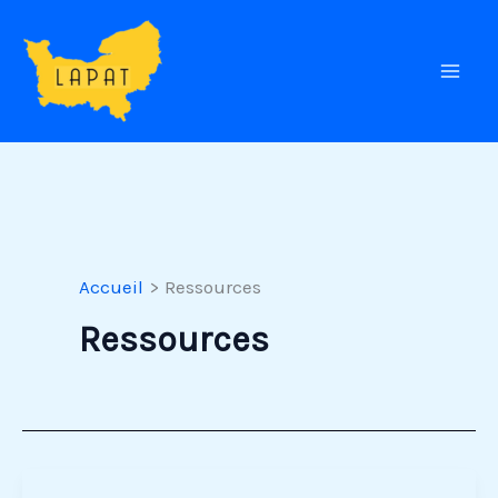
Aller
au
contenu
Accueil
Ressources
Ressources