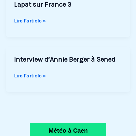
Lapat sur France 3
Lapat
Lire l’article »
sur
France
3
Interview d’Annie Berger à Sened
Interview
Lire l’article »
d’Annie
Berger
à
Sened
Météo à Caen