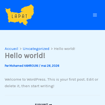
Aller
au
contenu
Accueil
Uncategorized
Hello world!
Hello world!
Par
Mohamed HAMROUNI
/
mai 26, 2026
Welcome to WordPress. This is your first post. Edit or
delete it, then start writing!
SUIVANT