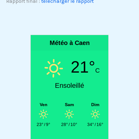
Rapport final :
télécharger le rapport
Météo à Caen
21°
C
Ensoleillé
Ven
Sam
Dim
23°
/
9°
28°
/
10°
34°
/
16°